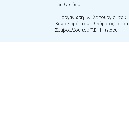
του δικτύου.
Η οργάνωση & λειτουργία του ΚΕ
Κανονισμό του Ιδρύματος ο οπ
Συμβουλίου του Τ.Ε.Ι Ηπείρου.