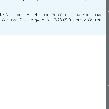
.Δ.Π. του Τ.Ε.Ι. Ηπείρου βασίζεται στον Εσωτερικό
οίος εγκρίθηκε στην από 12/28-05-01 συνεδρία του