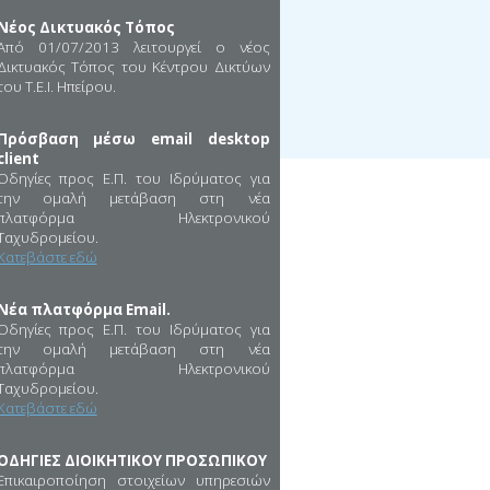
Νέος Δικτυακός Τόπος
Από 01/07/2013 λειτουργεί ο νέος
Δικτυακός Τόπος του Κέντρου Δικτύων
του Τ.Ε.Ι. Ηπείρου.
Πρόσβαση μέσω email desktop
client
Οδηγίες προς Ε.Π. του Ιδρύματος για
την ομαλή μετάβαση στη νέα
πλατφόρμα Ηλεκτρονικού
Ταχυδρομείου.
Κατεβάστε εδώ
Νέα πλατφόρμα Email.
Οδηγίες προς Ε.Π. του Ιδρύματος για
την ομαλή μετάβαση στη νέα
πλατφόρμα Ηλεκτρονικού
Ταχυδρομείου.
Κατεβάστε εδώ
ΟΔΗΓΙΕΣ ΔΙΟΙΚΗΤΙΚΟΥ ΠΡΟΣΩΠΙΚΟΥ
Επικαιροποίηση στοιχείων υπηρεσιών