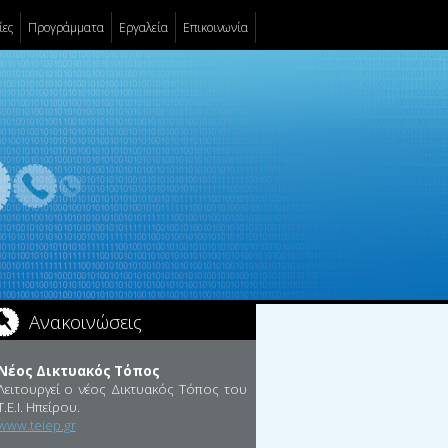
ίες
Προγράμματα
Εργαλεία
Επικοινωνία
Ανακοινώσεις
Νέος Δικτυακός Τόπος
Λειτουργεί ο νέος Δικτυακός Τόπος του
Τ.Ε.Ι. Ηπείρου.
www.teiep.gr