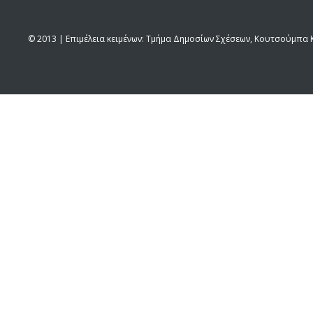
© 2013 | Επιμέλεια κειμένων: Τμήμα Δημοσίων Σχέσεων, Κουτσούμπα Κ.