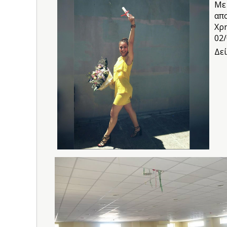
Mε
απ
Χρ
02/
Δε