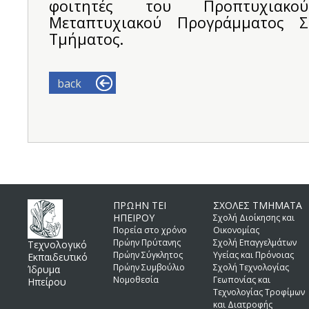
φοιτητές του Προπτυχιακ
Μεταπτυχιακού Προγράμματος
Τμήματος.
back
ΠΡΩΗΝ ΤΕΙ
ΣΧΟΛΕΣ ΤΜΗΜΑΤΑ
ΗΠΕΙΡΟΥ
Σχολή Διοίκησης και
Πορεία στο χρόνο
Οικονομίας
Πρώην Πρύτανης
Σχολή Επαγγελμάτων
Τεχνολογικό
Πρώην Σύγκλητος
Υγείας και Πρόνοιας
Εκπαιδευτικό
Πρώην Συμβούλιο
Σχολή Τεχνολογίας
Ίδρυμα
Νομοθεσία
Γεωπονίας και
Ηπείρου
Τεχνολογίας Τροφίμων
και Διατροφής